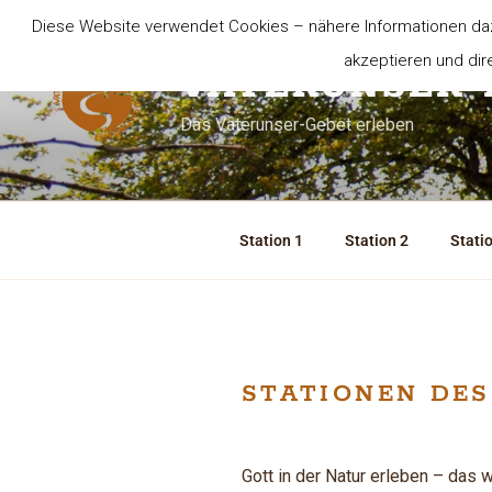
Zum
Diese Website verwendet Cookies – nähere Informationen dazu
Inhalt
akzeptieren und di
springen
VATERUNSER-
Das Vaterunser-Gebet erleben
Station 1
Station 2
Stati
STATIONEN DE
Gott in der Natur erleben – das