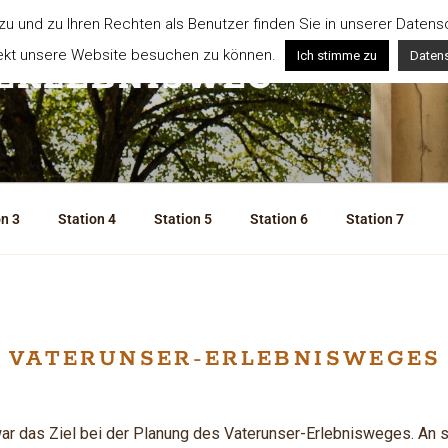
 und zu Ihren Rechten als Benutzer finden Sie in unserer Datensch
rekt unsere Website besuchen zu können.
Ich stimme zu
Datens
ERLEBNISWEG
on 3
Station 4
Station 5
Station 6
Station 7
S VATERUNSER-ERLEBNISWEGES
 war das Ziel bei der Planung des Vaterunser-Erlebnisweges. An